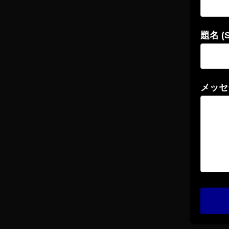
題名 (S
メッセー