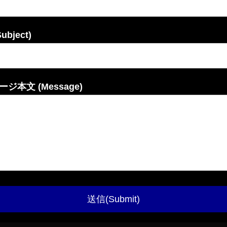
ubject)
ジ本文 (Message)