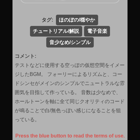
タグ:
ほのぼの/穏やか
チュートリアル/解説
電子音楽
音少なめ/シンプル
コメント:
テストなどに使用する空っぽの仮想空間をイメー
ジしたBGM。 フォーリーによるリズムと、コー
ドシンセがメインのシンプルでニュートラルな雰
囲気を目指して作っている。 音数は少なめで、
ホールトーンを軸に全て同じクオリティのコード
が鳴ることで白/無色っぽい感じになることを狙
っている。
Press the blue button to read the terms of use.