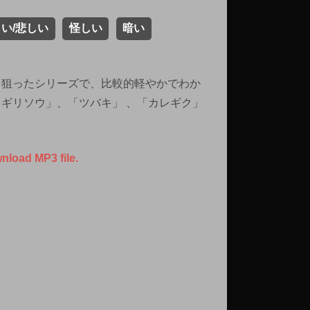
い/悲しい
怪しい
暗い
を狙ったシリーズで、比較的軽やかでわか
ギリソウ」、「ツバキ」 、「カレギク」
wnload MP3 file.