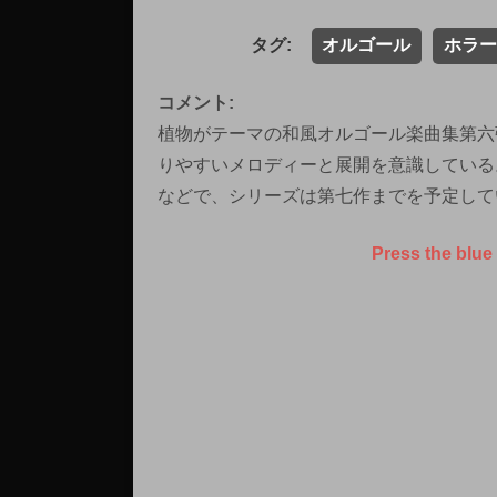
タグ:
オルゴール
ホラー
コメント:
植物がテーマの和風オルゴール楽曲集第六
りやすいメロディーと展開を意識している
などで、シリーズは第七作までを予定して
Press the blue 