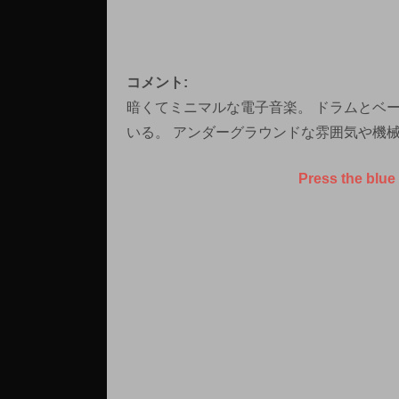
コメント:
暗くてミニマルな電子音楽。 ドラムとベ
いる。 アンダーグラウンドな雰囲気や機
Press the blue 