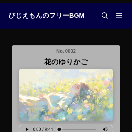
びじえもんのフリーBGM
No. 0032
花のゆりかご