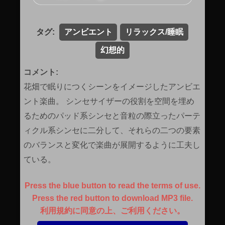
タグ:
アンビエント
リラックス/睡眠
幻想的
コメント:
花畑で眠りにつくシーンをイメージしたアンビエ
ント楽曲。 シンセサイザーの役割を空間を埋め
るためのパッド系シンセと音粒の際立ったパーテ
ィクル系シンセに二分して、それらの二つの要素
のバランスと変化で楽曲が展開するように工夫し
ている。
Press the blue button to read the terms of use.
Press the red button to download MP3 file.
利用規約に同意の上、ご利用ください。